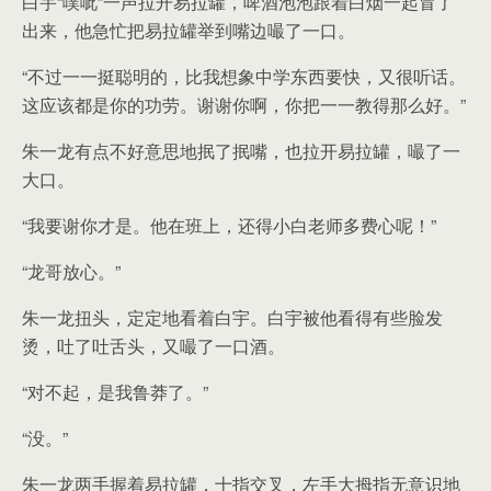
白宇“噗呲”一声拉开易拉罐，啤酒泡泡跟着白烟一起冒了
出来，他急忙把易拉罐举到嘴边嘬了一口。
“不过一一挺聪明的，比我想象中学东西要快，又很听话。
这应该都是你的功劳。谢谢你啊，你把一一教得那么好。”
朱一龙有点不好意思地抿了抿嘴，也拉开易拉罐，嘬了一
大口。
“我要谢你才是。他在班上，还得小白老师多费心呢！”
“龙哥放心。”
朱一龙扭头，定定地看着白宇。白宇被他看得有些脸发
烫，吐了吐舌头，又嘬了一口酒。
“对不起，是我鲁莽了。”
“没。”
朱一龙两手握着易拉罐，十指交叉，左手大拇指无意识地