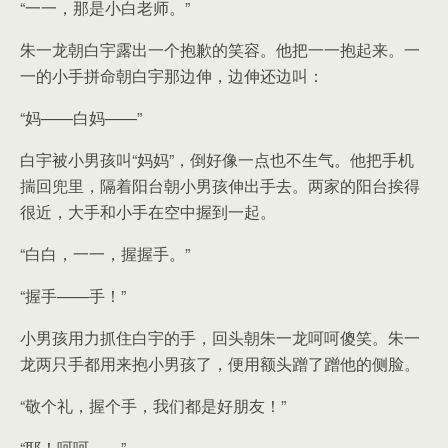
“一一，那是小白老师。”
朱一龙朝白宇露出一个抱歉的笑容。他把一一抱起来。一
一的小手拼命朝白宇那边伸，边伸还边叫：
“妈——白妈——”
白宇被小男孩叫“妈妈”，倒好像一点也不生气。他把手机
揣回兜里，隔着阳台朝小男孩伸出手去。两家的阳台挨得
很近，大手和小手在空中握到一起。
“白白，一一，握握手。”
“握手——手！”
小男孩用力抓住白宇的手，回头朝朱一龙呵呵傻笑。朱一
龙两只手都用来抱小男孩了，便用额头蹭了蹭他的侧脸。
“敬个礼，握个手，我们都是好朋友！”
“耶！呵呵……”