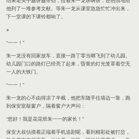
结果老头子越讲越带劲，拉着朱一龙讲啊讲，还热情地给
他列了一堆参考文献。等朱一龙从课室急急忙忙冲出来，
下一堂课的下课铃都响了。
※
“一一！”
朱一龙没有回家放车，直接一路丁零当啷飞到了幼儿园。
幼儿园门口的路灯已经亮了起来，昏黄的灯光笼罩着空无
一人的大铁门。
“一一！”
朱一龙的心不由得凉了半截，他把车随手往墙边一靠，跑
到保安室敲窗户，隔着窗户大声问：
“您好！我是花花班朱一一的家长！”
保安大叔估摸着正端着手机追剧呢，看到精彩处被打岔，