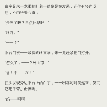
白宇见朱一龙眼睛盯着一处像是在发呆，还伴有轻声叹
息，不由得关心道：
“是累了吗？早点休息吧！”
“咚咚。”
“一一？”
阳台门被一一敲得咚咚直响，朱一龙赶紧把门打开。
“怎么了，一一？外面凉。”
“爸！不——在！”
扭头发现旁边阳台上的白宇，一一咧嘴呵呵笑起来，笑完
还用手背拼命擦嘴。
“妈——呵呵！”