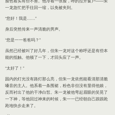
脸色着实有些不善。他冷着一张脸，哗的拉开窗户——朱
一龙急忙把手往回一缩，以免被夹到。
“您好！我是……”
身后突然传来一声清脆的男声。
“您是一一爸爸吗？”
虽然已经被叫了好几年，但朱一龙对这个称呼还是有些本
能的抵触。他顿了一下，才回头应了一声。
“太好了！”
园内的灯光没有路灯那么亮，但朱一龙依然能看清那清脆
嗓音的主人。他系着一条围裙，粉色非但没有显得他娘，
反而衬出了他的干净白皙。朱一龙被他弯起眉眼的笑晃了
一下神，等他回过神来的时候，朱一一已经朝自己踉踉跄
跄地快步走来了。