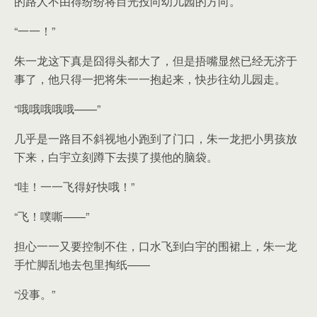
的路人不由得纷纷将目光投向幼儿园的方向。
“一一！”
朱一龙这下真是囧得头都大了，但是捂嘴显然已经无济于
事了，他只得一把将朱一一抱起来，快步往幼儿园走。
“哦哦哦哦哦——”
几乎是一路目不斜视地小跑到了门口，朱一龙把小男孩放
下来，白宇立刻蹲下去摸了摸他的脑袋。
“哇！一一飞得好快哦！”
“飞！噗嘶——”
担心一一又要控制不住，口水飞到白宇的围裙上，朱一龙
手忙脚乱地去包里掏纸——
“没事。”