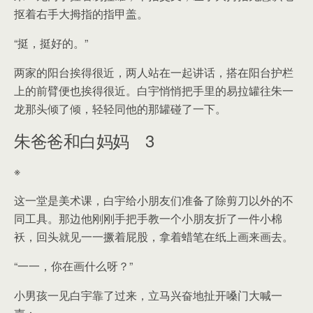
抠着右手大拇指的指甲盖。
“挺，挺好的。”
两家的阳台挨得很近，两人站在一起讲话，搭在阳台护栏
上的前臂便也挨得很近。白宇悄悄把手里的易拉罐往朱一
龙那头倾了倾，轻轻同他的那罐碰了一下。
朱爸爸和白妈妈 3
※
这一堂是美术课，白宇给小朋友们准备了除剪刀以外的不
同工具。那边他刚刚手把手教一个小朋友折了一件小棉
袄，回头就见一一撅着屁股，拿着蜡笔在纸上画来画去。
“一一，你在画什么呀？”
小男孩一见白宇靠了过来，立马兴奋地扯开嗓门大喊一