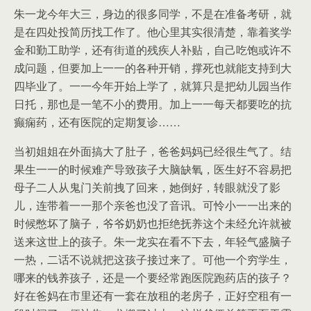
朱一龙今年大三，身边的很多同学，不是在准备考研，就
是在四处投简历找工作了。他心里其实很清楚，靠着奖学
金和勤工助学，还有街道的残疾人补贴，自己吃饱或许不
成问题，但要加上一一的各种开销，撑死也就能支持到大
四毕业了。一一今年开始上学了，就算只是把幼儿园当作
日托，那也是一笔不小的费用。加上一一每天都要吃的抗
癫痫药，还有医院的定期复诊……
当初姐姐在外面搞大了肚子，爸爸妈妈已经很生气了。结
果生一一的时候难产导致孩子大脑缺氧，医生好不容易把
母子二人从鬼门关前拽了回来，她倒好，转眼就没了影
儿，连带着一一那个亲爸也没了音讯。可怜小一一出来的
时候憋坏了脑子，爷爷奶奶也拒绝抚养这个未经允许就被
送来这世上的孩子。朱一龙实在看不下去，年轻气盛脑子
一热，二话不说就把这孩子接过来了。可他一个穷学生，
哪来的钱养孩子，还是一个要经常跑医院跑药店的孩子？
好在爸妈在市里还有一套在放租的老房子，正好空租有一