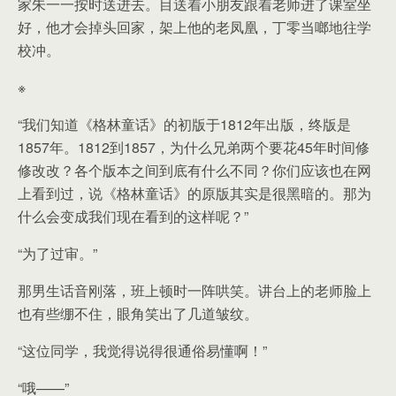
家朱一一按时送进去。目送着小朋友跟着老师进了课室坐
好，他才会掉头回家，架上他的老凤凰，丁零当啷地往学
校冲。
※
“我们知道《格林童话》的初版于1812年出版，终版是
1857年。1812到1857，为什么兄弟两个要花45年时间修
修改改？各个版本之间到底有什么不同？你们应该也在网
上看到过，说《格林童话》的原版其实是很黑暗的。那为
什么会变成我们现在看到的这样呢？”
“为了过审。”
那男生话音刚落，班上顿时一阵哄笑。讲台上的老师脸上
也有些绷不住，眼角笑出了几道皱纹。
“这位同学，我觉得说得很通俗易懂啊！”
“哦——”