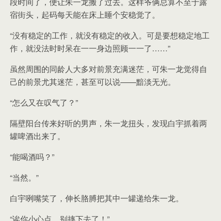
段时间了，便让朱一龙搬了过去。这样爷俩总算不至于露
宿街头，起码每天能在床上睡个安稳觉了。
“没有稳定的工作，就没有稳定的收入。可是要想稳定地工
作，就没法时时呆在一一身边照顾一一了……”
虽然周围的同龄人大多对前景充满迷茫，可朱一龙觉得自
己的前景尤其迷茫，甚至可以说——黯淡无光。
“怎么又在叹气了？”
隔壁阳台传来好听的男声，朱一龙扭头，发现白宇抓着两
罐啤酒出来了。
“能喝酒吗？”
“当然。”
白宇咧嘴笑了，伸长胳膊把其中一罐递给朱一龙。
“诶你小心点，别摔下去了！”