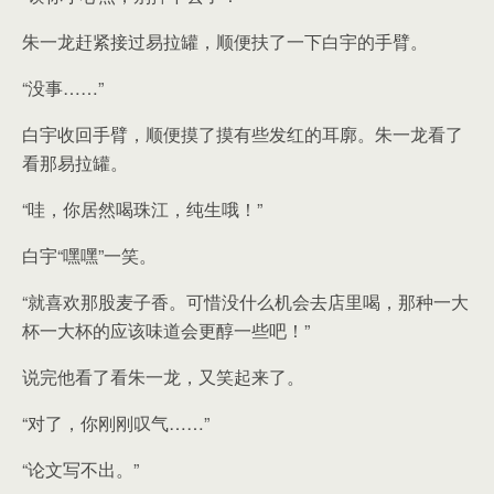
朱一龙赶紧接过易拉罐，顺便扶了一下白宇的手臂。
“没事……”
白宇收回手臂，顺便摸了摸有些发红的耳廓。朱一龙看了
看那易拉罐。
“哇，你居然喝珠江，纯生哦！”
白宇“嘿嘿”一笑。
“就喜欢那股麦子香。可惜没什么机会去店里喝，那种一大
杯一大杯的应该味道会更醇一些吧！”
说完他看了看朱一龙，又笑起来了。
“对了，你刚刚叹气……”
“论文写不出。”