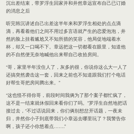
沉出差结束，带罗浮生回家并和井然章远宣布自己已订婚
的消息之后
听完韩沉讲述自己出差这半年来和罗浮生相处的点点滴
滴，再看着他们之间不用过多言语就产生的恋爱泡泡，井
然的脸上挂着尴尬又不知所措的笑容，他局促地端着水
杯，却又一口喝不下。章远把这一切都看在眼里，知道他
的不自然便无奈地喊他出来帮自己收拾房间。
“哥，家里半年没住人了，灰多的很，你说你这么大一人了
还搞突然袭击这一套，回来之前也不知道跟我们打个电话
好帮生哥把房间腾出来。”
“这也怪不得你哥，前段时间我俩为了那个案子都忙疯了，
这不是一结束就休假回来看你们了吗。”罗浮生自然地把话
接过去，“不过话说回来，你们俩别想岔开话题，一夜未
归，井然你小子到底带我们小章远去哪里玩了？我警告你
啊，孩子还小你悠着点…….”