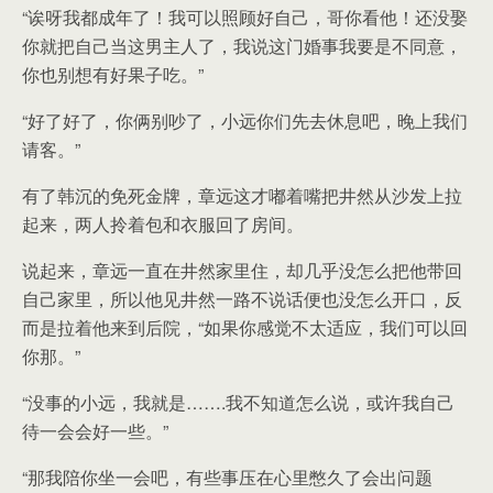
“诶呀我都成年了！我可以照顾好自己，哥你看他！还没娶
你就把自己当这男主人了，我说这门婚事我要是不同意，
你也别想有好果子吃。”
“好了好了，你俩别吵了，小远你们先去休息吧，晚上我们
请客。”
有了韩沉的免死金牌，章远这才嘟着嘴把井然从沙发上拉
起来，两人拎着包和衣服回了房间。
说起来，章远一直在井然家里住，却几乎没怎么把他带回
自己家里，所以他见井然一路不说话便也没怎么开口，反
而是拉着他来到后院，“如果你感觉不太适应，我们可以回
你那。”
“没事的小远，我就是…….我不知道怎么说，或许我自己
待一会会好一些。”
“那我陪你坐一会吧，有些事压在心里憋久了会出问题