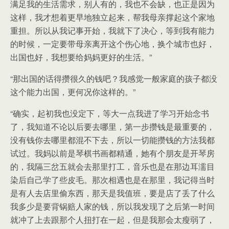
满足我的生活需求，别人有的，我也不会缺，也正是因为
这样，我才想着更早地独立起来，帮我母亲撑起这个家地
重担。所以从我记事开始，我就下了决心，等到我有能力
的时候，一定要带母亲离开这个伤心地，换个城市也好，
出国也好，我想要给妈妈更好的生活。”
“那出国的话得攒很久的钱吧？我感觉一般家庭的孩子都没
这个能力出国，更何况你这样的。”
“确实，起初我也没定下，等大一点我进了学习开始念书
了，我知道不论以后要去哪里，第一步攒钱是最重要的，
没有钱你去哪里都混不下去，所以一切能攒钱的方法我都
试过。我妈以前是琴棋书画都精通，她有个朋友是开琴房
的，我隔三岔五就会去那里打工，音乐也是在那边耳濡目
染后自己学了些皮毛。那次相遇也是在那里，我记得当时
是有人去店里偷东西，那天是我值班，要是店了丢了什么
我多少是要背锅赔人家的钱，所以我发现了之后第一时间
就冲了上去跟那个人扭打在一起，但是我那会太瘦弱了，