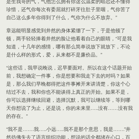
是生我哥的气，气他怎么拥有你这么温柔的暗恋还不懂得
珍惜，还气你每次有委屈就打碎牙往肚子里咽，气你苦了
自己这么多年你得到了什么，气你为什么不放弃。”
章远能明显感觉到井然的身体紧绷了一下，于是他顿了
顿，两手轻轻捧着井然的脸让他看着自己的眼睛，“可是我
知道，十几年的感情，哪有那么简单说放下就放下，不论
是什么样的形式，爱，从来都不是廉价品。”
“这些话，我早说晚说，迟早要面对。所以在这个话题开始
前，我想确定一件事，你是想要和我走下去的对吗？如果
是，那么我们早晚都得把这件事摊开来讲清楚，你这个心
结过不去，我和你也不能谈得上真正的开始。如果不是，
你可以选择继续回避，选择沉默，我可以继续等，等到哪
天你想说了为止，还是说，你的未来里…..没有……没有我
的存在。”
“我不是…….我…..小远…..我不是那个意思，我是…….”井
然彷佛失去了语言组织功能，想说的话全都堵在心口，百