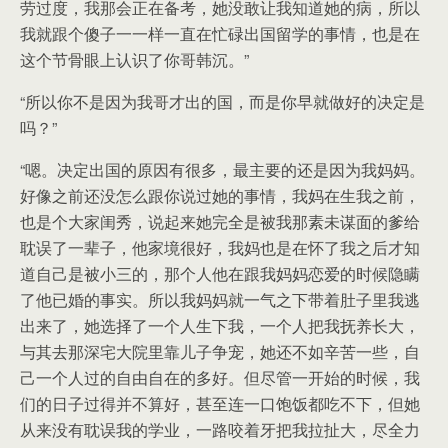
劳过度，我那会正在备考，她没敢让我知道她的病，所以
我就跟个傻子一一样一直在忙碌出国留学的事情，也是在
这个节骨眼上认识了你哥韩沉。”
“所以你不是因为我哥才出的国，而是你早就做好的决定是
吗？”
“嗯。决定出国的原因有很多，最主要的还是因为我妈妈。
好像之前还没怎么跟你说过她的事情，我妈在生我之前，
也是个大家闺秀，说起来她完全是被我那素未谋面的爹给
耽误了一辈子，他家境很好，我妈也是在怀了我之后才知
道自己是被小三的，那个人他在跟我妈妈恋爱的时候隐瞒
了他已婚的事实。所以我妈妈就一气之下带着肚子里我逃
出来了，她选择了一个人生下我，一个人把我抚养长大，
与其去那深宅大院里靠儿子争宠，她还不如辛苦一些，自
己一个人过的自由自在的多好。但尽管一开始的时候，我
们的日子过得并不算好，甚至连一口饱饭都吃不下，但她
从来没有耽误我的学业，一路咬着牙把我拉扯大，尽全力