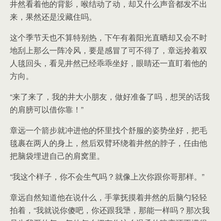
井然看着他的背影，喉结动了动，却又什么声音都发不出
来，果然还是没藏住吗。
这个季节天也不算特别热，下午有着阳光直晒却又会不时
地刮上那么一阵冷风，要是感冒了可不得了，章远拎着双
人毯回头，看见井然已经乖乖坐好，眼睛还一直盯着他的
方向。
“来了来了，我的井大小朋友，做好准备了吗，想哭的话我
的肩膀可以借你靠！”
章远一个箭步就冲进他的怀里找个舒服的姿势坐好，把毛
毯裹在两人的身上，然后双臂环绕着井然的脖子，任由他
把脑袋埋进自己的肩窝里。
“我这个样子，你不会生气吗？就像上次你跟你哥那样。”
章远自然知道他在说什么，手掌抚摸着井然的后脑勺轻轻
拍着，“我就说你傻吧，你还跟我犟，那能一样吗？那次我