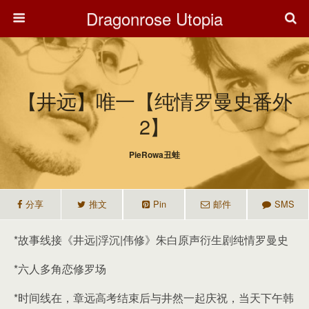
Dragonrose Utopia
【井远】唯一【纯情罗曼史番外
2】
PieRowa丑蛙
分享
推文
Pin
邮件
SMS
*故事线接《井远|浮沉|伟修》朱白原声衍生剧纯情罗曼史
*六人多角恋修罗场
*时间线在，章远高考结束后与井然一起庆祝，当天下午韩