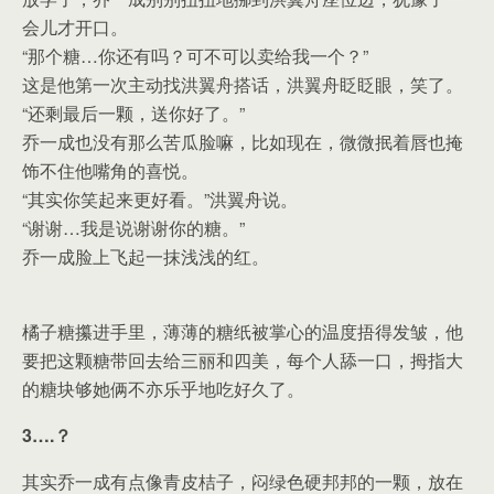
会儿才开口。
“那个糖…你还有吗？可不可以卖给我一个？”
这是他第一次主动找洪翼舟搭话，洪翼舟眨眨眼，笑了。
“还剩最后一颗，送你好了。”
乔一成也没有那么苦瓜脸嘛，比如现在，微微抿着唇也掩
饰不住他嘴角的喜悦。
“其实你笑起来更好看。”洪翼舟说。
“谢谢…我是说谢谢你的糖。”
乔一成脸上飞起一抹浅浅的红。
橘子糖攥进手里，薄薄的糖纸被掌心的温度捂得发皱，他
要把这颗糖带回去给三丽和四美，每个人舔一口，拇指大
的糖块够她俩不亦乐乎地吃好久了。
3….？
其实乔一成有点像青皮桔子，闷绿色硬邦邦的一颗，放在