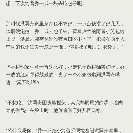
想，下次约着乔一成一块去吃包子吧。
那时候洪翼舟家里条件也不算好，一点点钱攒了好几天，
软磨硬泡拉上乔一成去包子铺。冒着热气的两屉小笼包端
上桌，洪翼舟却突然说没有胃口吃不下了，把摆在两个人
中间的包子往乔一成那一推，“你都吃了吧，别浪费了。”
怪不得他家生意一直这么好，小笼包子做得确实好吃，乔
一成的脸颊撑得鼓鼓的，夹了一个小笼包递到洪翼舟嘴
边，“真不吃啊？”
“不想吃。”洪翼舟固执地摇头，其实热腾腾的白雾带着肉
馅的香气扑在脸上时，他偷偷咽了好几回口水。
“装什么呢你。”乔一成把小笼包强硬地塞进洪翼舟嘴里，