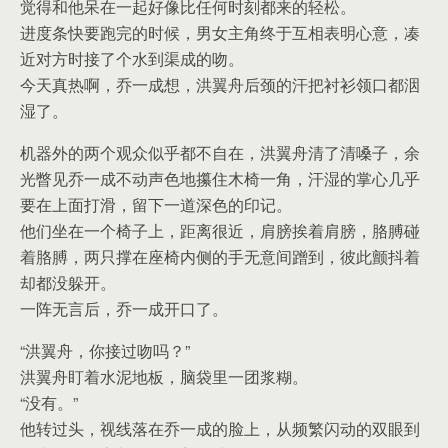
觉得和他呆在一起好像比任何时刻都来的轻松。
进度条快要跑完的时候，男女主角终于互相表明心意，凑
近对方时接了个水到渠成的吻。
今天真热啊，乔一成想，洪翼舟后颈的汗把衬衫领口都洇
湿了。
机器外的两个观众似乎都不自在，洪翼舟清了清嗓子，余
光瞥见乔一成不动声色地攥住木椅一角，汗湿的掌心几乎
要在上面打滑，留下一道深色的印记。
他们坐在一个椅子上，距离很近，肩膀挨着肩膀，胳膊碰
着胳膊，两只撑在座椅内侧的手无意间蹭到，彼此颤抖着
却都没躲开。
一阵无言后，乔一成开口了。
“洪翼舟，你接过吻吗？”
洪翼舟盯着水泥地板，脑袋里一团浆糊。
“没有。”
他转过头，视线落在乔一成的脸上，从频繁闪动的双眼到