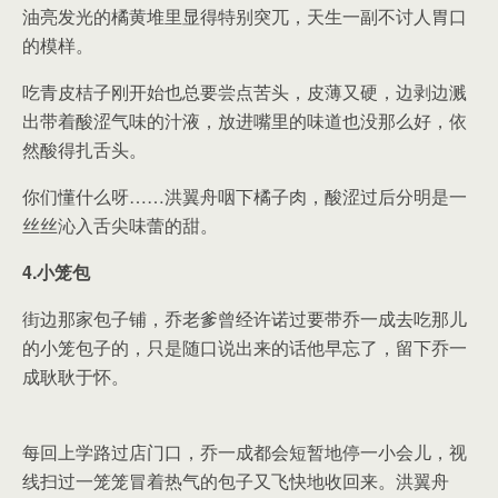
油亮发光的橘黄堆里显得特别突兀，天生一副不讨人胃口
的模样。
吃青皮桔子刚开始也总要尝点苦头，皮薄又硬，边剥边溅
出带着酸涩气味的汁液，放进嘴里的味道也没那么好，依
然酸得扎舌头。
你们懂什么呀……洪翼舟咽下橘子肉，酸涩过后分明是一
丝丝沁入舌尖味蕾的甜。
4.小笼包
街边那家包子铺，乔老爹曾经许诺过要带乔一成去吃那儿
的小笼包子的，只是随口说出来的话他早忘了，留下乔一
成耿耿于怀。
每回上学路过店门口，乔一成都会短暂地停一小会儿，视
线扫过一笼笼冒着热气的包子又飞快地收回来。洪翼舟