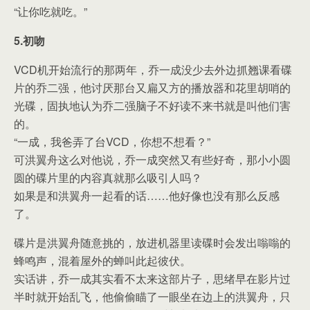
“让你吃就吃。”
5.初吻
VCD机开始流行的那两年，乔一成没少去外边抓翘课看碟
片的乔二强，他讨厌那台又扁又方的播放器和花里胡哨的
光碟，固执地认为乔二强脑子不好读不来书就是叫他们害
的。
“一成，我爸弄了台VCD，你想不想看？”
可洪翼舟这么对他说，乔一成突然又有些好奇，那小小圆
圆的碟片里的内容真就那么吸引人吗？
如果是和洪翼舟一起看的话……他好像也没有那么反感
了。
碟片是洪翼舟随意挑的，放进机器里读碟时会发出嗡嗡的
蜂鸣声，混着屋外的蝉叫此起彼伏。
实话讲，乔一成其实看不太来这部片子，思绪早在影片过
半时就开始乱飞，他偷偷瞄了一眼坐在边上的洪翼舟，只