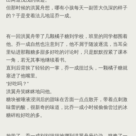
但那时候的洪翼舟想，哪有小孩每天一副苦大仇深的样子
的？于是变着法儿地逗乔一成。
有一回洪翼舟带了几颗橘子糖到学校，班里的同学都围着
他。乔一成自然也注意到了，他不屑于随波逐流，当耳朵
里钻进那颗糖多甜多好吃的讨论时，只是默默捏紧了课本
一角，若无其事地继续看书。
直到后背挨了轻轻的一掌，乔一成扭过头，一颗橘子糖就
塞进了他嘴里。
“好吃吗？”
洪翼舟笑眯眯地问他。
糖块被唾液浸润后的甜味在舌面一点点散开，带着点刺激
味蕾的酸，很新奇的味道，比乔一成小时候偷偷尝过的冰
糖碎粒好吃的多。
放学了，乔一成别别扭扭地挪到洪翼舟座位边，犹豫了一