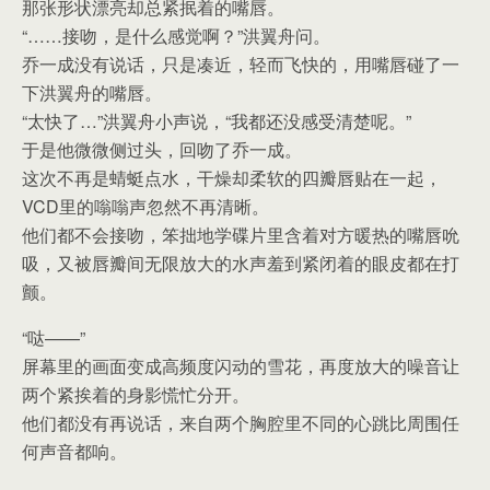
那张形状漂亮却总紧抿着的嘴唇。
“……接吻，是什么感觉啊？”洪翼舟问。
乔一成没有说话，只是凑近，轻而飞快的，用嘴唇碰了一
下洪翼舟的嘴唇。
“太快了…”洪翼舟小声说，“我都还没感受清楚呢。”
于是他微微侧过头，回吻了乔一成。
这次不再是蜻蜓点水，干燥却柔软的四瓣唇贴在一起，
VCD里的嗡嗡声忽然不再清晰。
他们都不会接吻，笨拙地学碟片里含着对方暖热的嘴唇吮
吸，又被唇瓣间无限放大的水声羞到紧闭着的眼皮都在打
颤。
“哒——”
屏幕里的画面变成高频度闪动的雪花，再度放大的噪音让
两个紧挨着的身影慌忙分开。
他们都没有再说话，来自两个胸腔里不同的心跳比周围任
何声音都响。