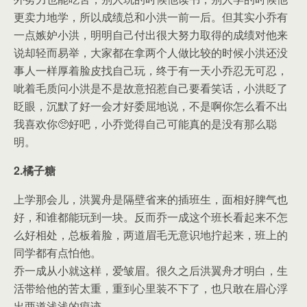
更卖力地学，所以成绩总和小洪一前一后。但其实小乔有
一点嫉妒小洪，明明自己付出很大努力取得的成绩对他来
说却轻而易举，大家都在拿两个人做比较的时候小洪还没
事人一样厚着脸皮找自己玩，终于有一天小乔忍无可忍，
呲着毛质问小洪是不是故意招惹自己要看笑话，小洪眨了
眨眼，沉默了好一会才好委屈地说，不是啊你怎么看不出
我喜欢你🥺好吧，小乔觉得自己可能真的是没有那么聪
明。
2.橘子糖
上学那会儿，洪翼舟是隔壁省来的插班生，面相好脾气也
好，和谁都能玩到一块。反而乔一成这个班长看起来不怎
么好相处，总板着脸，两道眉毛无意识地拧起来，班上的
同学都有点怕他。
乔一成从小就这样，爱皱眉。很久之后洪翼舟才明白，生
活带给他的苦太重，重到心里装不下了，也只敢在眉心浮
出两道浅浅的痕迹。