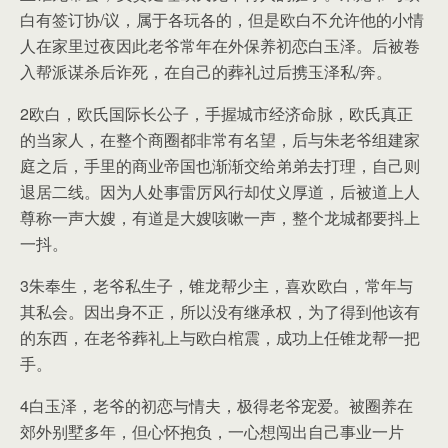
白有签订协/议，属于各玩各的，但是欧白不允许他的小情
人在家里过夜因此老爷常年在外保养初恋白玉泽。后被卷
入帮派谋杀后诈死，在自己的葬礼过后携玉泽私/奔。
2欧白，欧氏国际长公子，手握城市经济命脉，欧氏真正
的当家人，在整个商圈都非常有名望，后与朱老爷组建家
庭之后，手里的商业帝国也渐渐交给弟弟去打理，自己则
退居二线。因为人处事雷厉风行却仗义厚道，后被道上人
尊称一声大嫂，有道是大嫂咳嗽一声，整个龙城都要抖上
一抖。
3朱奉生，老爷私生子，锥龙帮少主，喜欢欧白，常年与
其私会。因出身不正，所以没有继承权，为了得到他该有
的东西，在老爷葬礼上与欧白棺震，成功上任锥龙帮一把
手。
4白玉泽，老爷的初恋与情夫，极得老爷宠爱。被圈养在
郊外别墅多年，但心怀抱负，一心想闯出自己事业一片