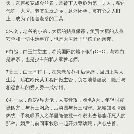
天，奈何被宠成金丝雀，常被下人尊称为第一夫人，帮内
代称，大房。老爷生辰之际，意外怀孕，被有心之人盯
上，成为了陷害老爷的工具。
5朱文，老爷的小弟，大房的贴身保镖，负责大房的人身
安全和一切生活事宜，也是大房肚子里孩子的亲爹。
6白起，白玉堂堂主，欧氏国际的地下银行CEO，与欧白
是表亲，也是少主的私人家教老师。
7莫三，白玉堂打手，在朱老爷葬礼后请辞，回归正常人
生活。后在欧氏某工程部做主管，负责地基建设，随后与
相恋多年的爱人乔一成结婚。
8乔一成，前CV界大佬，人美音攻，圈名A大，年轻时震
慑四方，与莫三网恋，后淡圈与莫三相守。龙城知名情感
热线，手机联系人名单里随便挑一个说出去都能吓死人的
那种。婚后与前同事牧歌一起开办育幼院，热心慈善。