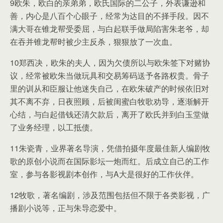
9欧朱，欧白的亲弟弟，欧氏国际的二公子，外表谦逊和
善，内心是八百个心眼子，经常为达目的不择手段。因不
满大哥在锥龙帮受委屈，与白起联手做局陷害朱老爷，却
在吞并锥龙帮时被少主反杀，狠狠放了一次血。
10郑西决，欧朱的夫人，因为欠债所以与欧朱签下对赌协
议，经常被欧朱当做玩具和交易筹码送予各路权贵。骨子
里的训从和臣服让他迷失自己，在欧朱破产的时候依旧对
其不离不弃，日夜照顾，后被闺蜜白牧歌劝导，逐渐解开
心结，与白起借钱还清欠款后，离开了欧氏并到白玉堂做
了业务经理，以工抵债。
11朱瓷青，业界著名导演，凭借拍摄年度最佳新人编剧牧
歌的原创小说而在国际影坛一炮而红。后成立自己的工作
室，参与各影视剧本创作，与A大是很好的工作伙伴。
12牧歌，著名编剧，涉及范围包括但不限于各类影视，广
播剧小说等，正与朱导恋爱中。