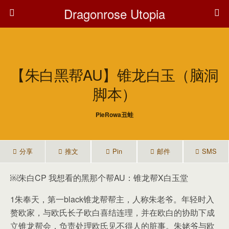
Dragonrose Utopia
【朱白黑帮AU】锥龙白玉（脑洞
脚本）
PieRowa丑蛙
分享
推文
Pin
邮件
SMS
￼朱白CP 我想看的黑那个帮AU：锥龙帮X白玉堂
1朱奉天，第一black锥龙帮帮主，人称朱老爷。年轻时入
赘欧家，与欧氏长子欧白喜结连理，并在欧白的协助下成
立锥龙帮会，负责处理欧氏见不得人的脏事。朱姥爷与欧