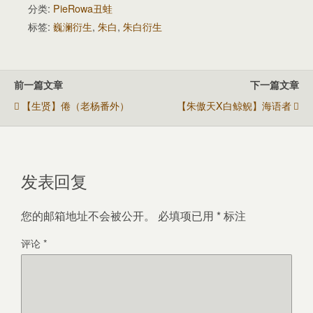
分类:
PieRowa丑蛙
标签:
巍澜衍生
,
朱白
,
朱白衍生
前一篇文章
下一篇文章
【生贤】倦（老杨番外）
【朱傲天X白鲸鲵】海语者
发表回复
您的邮箱地址不会被公开。
必填项已用
*
标注
评论
*